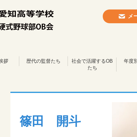
メ
挨拶
歴代の監督たち
社会で活躍するOB
年度
たち
篠田 開斗